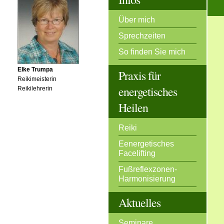
Über mich
Sprechzeiten
So finden Sie mich
Elke Trumpa
Praxis für
Reikimeisterin
energetisches
Reikilehrerin
Heilen
Reiki
Eenergetisches
Facelifting
Fußreflexzonen-
Harmonisierung
Aktuelles
Seminare